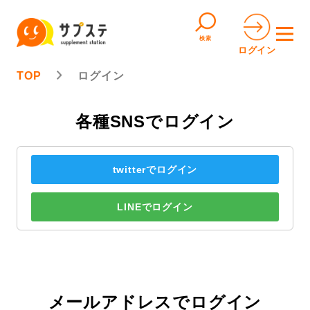
検索
ログイン
TOP
ログイン
各種SNSでログイン
twitterでログイン
LINEでログイン
メールアドレスでログイン